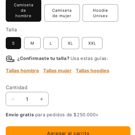
Camiseta
de
Camiseta
Hoodie
hombre
de mujer
Unisex
Talla
S
M
L
XL
XXL
¿Confirmaste tu talla?
Usa estas guías:
Tallas hombre
Tallas mujer
Tallas hoodies
Cantidad
Reducir
Aumentar
cantidad
cantidad
para
para
Envío gratis
para pedidos de $250.000+
BMW
BMW
M
M
logo
logo
Agregar al carrito