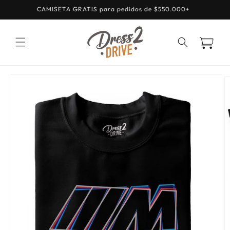
Ir
CAMISETA GRATIS para pedidos de $550.000+
directamente
al contenido
Carrito
Ir
directamente
a la
información
del producto