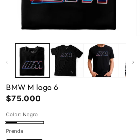
BMW M logo 6
Precio
$75.000
normal
Color:
Negro
Negro
Prenda