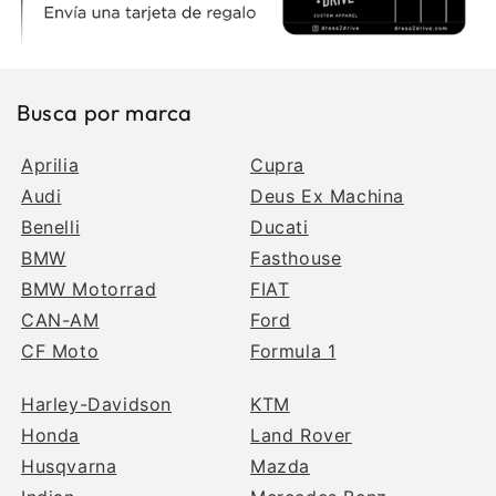
Busca por marca
Aprilia
Cupra
Audi
Deus Ex Machina
Benelli
Ducati
BMW
Fasthouse
BMW Motorrad
FIAT
CAN-AM
Ford
CF Moto
Formula 1
Harley-Davidson
KTM
Honda
Land Rover
Husqvarna
Mazda