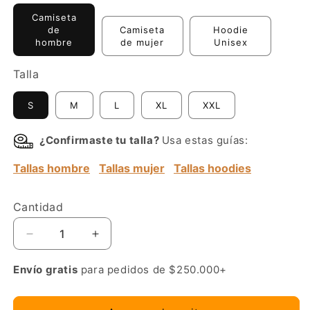
Camiseta
de
Camiseta
Hoodie
hombre
de mujer
Unisex
Talla
S
M
L
XL
XXL
¿Confirmaste tu talla?
Usa estas guías:
Tallas hombre
Tallas mujer
Tallas hoodies
Cantidad
Reducir
Aumentar
cantidad
cantidad
para
para
Envío gratis
para pedidos de $250.000+
BMW
BMW
Z4
Z4