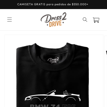
Ir
CAMISETA GRATIS para pedidos de $550.000+
directamente
al contenido
Carrito
Ir
directamente
a la
información
del producto