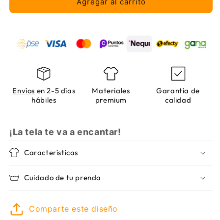
E85
E85
Agregar al carrito
Roadster
Roadster
silueta
silueta
Envíos
en 2-5 días
Materiales
Garantía de
hábiles
premium
calidad
¡La tela te va a encantar!
Características
Cuidado de tu prenda
Comparte este diseño