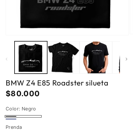
BMW Z4 E85 Roadster silueta
Precio
$80.000
normal
Color:
Negro
Negro
Azul
Prenda
oscuro