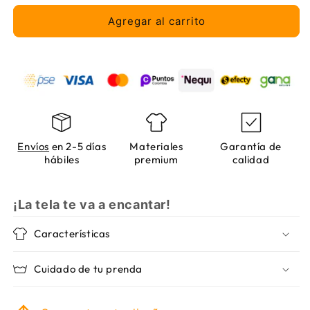
logo
logo
6
6
Agregar al carrito
Envíos
en 2-5 días
Materiales
Garantía de
hábiles
premium
calidad
¡La tela te va a encantar!
Características
Cuidado de tu prenda