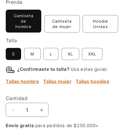
Prenda
Camiseta
de
Camiseta
Hoodie
hombre
de mujer
Unisex
Talla
S
M
L
XL
XXL
¿Confirmaste tu talla?
Usa estas guías:
Tallas hombre
Tallas mujer
Tallas hoodies
Cantidad
Reducir
Aumentar
cantidad
cantidad
para
para
Envío gratis
para pedidos de $250.000+
KTM
KTM