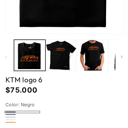
KTM logo 6
Precio
$75.000
normal
Color:
Negro
Negro
Azul
Gris
oscuro
Blanco
claro
Naranja