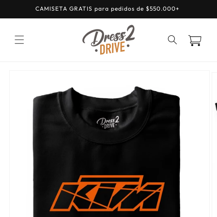
Ir
CAMISETA GRATIS para pedidos de $550.000+
directamente
al contenido
Carrito
Ir
directamente
a la
información
del producto