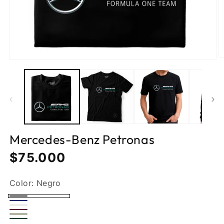
Mercedes-Benz Petronas
Precio
$75.000
normal
Color:
Negro
Negro
Azul
Blanco
oscuro
Vinotinto
Verde
Verde