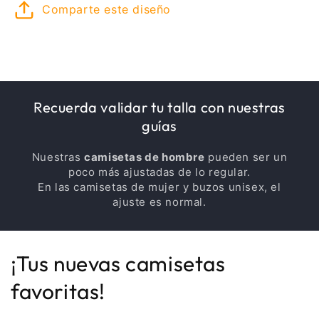
Comparte este diseño
Recuerda validar tu talla con nuestras
guías
Nuestras
camisetas de hombre
pueden ser un
poco más ajustadas de lo regular.
En las camisetas de mujer y buzos unisex, el
ajuste es normal.
¡Tus nuevas camisetas
favoritas!