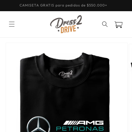
Ir
CAMISETA GRATIS para pedidos de $550.000+
directamente
al contenido
Carrito
Ir
directamente
a la
información
del producto