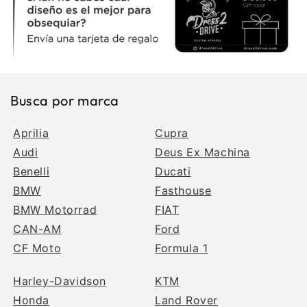
Busca por marca
Aprilia
Cupra
Audi
Deus Ex Machina
Benelli
Ducati
BMW
Fasthouse
BMW Motorrad
FIAT
CAN-AM
Ford
CF Moto
Formula 1
Harley-Davidson
KTM
Honda
Land Rover