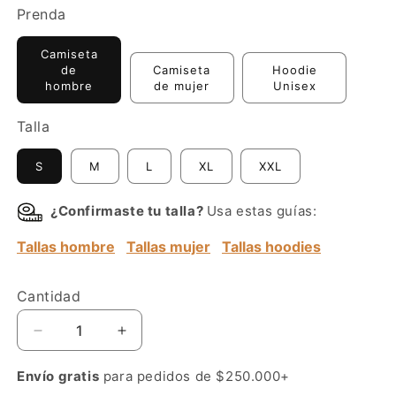
militar
Prenda
esmeralda
Camiseta
de
Camiseta
Hoodie
hombre
de mujer
Unisex
Talla
S
M
L
XL
XXL
¿Confirmaste tu talla?
Usa estas guías:
Tallas hombre
Tallas mujer
Tallas hoodies
Cantidad
Reducir
Aumentar
cantidad
cantidad
para
para
Envío gratis
para pedidos de $250.000+
Mercedes-
Mercedes-